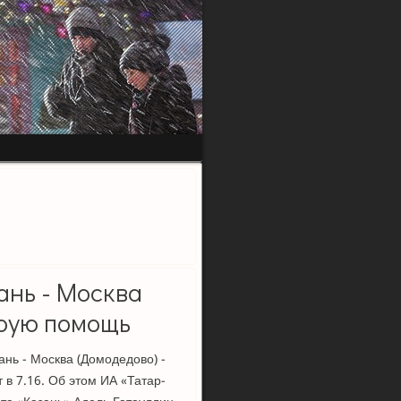
ань - Москва
рую помощь
ань - Москва (Домодедово) -
 в 7.16. Об этом ИА «Татар-