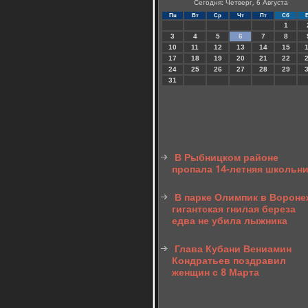
Сегодня: Четверг, 6 Августа
Пн
Вт
Ср
Чт
Пт
Сб
1
3
4
5
6
7
8
10
11
12
13
14
15
17
18
19
20
21
22
24
25
26
27
28
29
31
В Рыбницком районе
пропала 14-летняя школьн
В парке Олимпик в Вороне
гигантская гнилая береза
едва не убила лыжника
Глава Кубани Вениамин
Кондратьев поздравил
женщин с 8 Марта