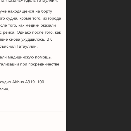
а «Казань» Адель Гатауллин.
 уже находящейся на борту
о судна, кроме того, из города
сле того, как медики оказали
рейса. Однако после того, как
твие снова ухудшилось. В 6
бъяснил Гатауллин.
зали медицинскую помощь,
итализации при посредничестве
 судно Airbus А319−100
ллин.