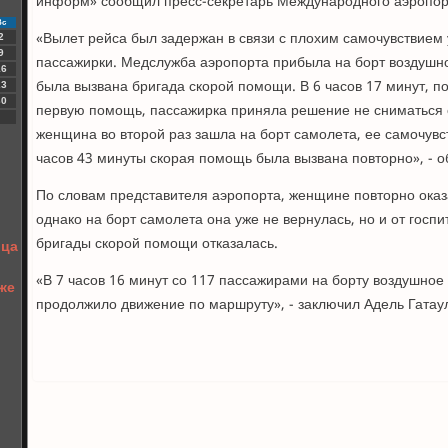
информ» сообщил пресс-секретарь Международного аэропорт
Вс
«Вылет рейса был задержан в связи с плохим самочувствием
2
9
пассажирки. Медслужба аэропорта прибыла на борт воздушног
16
была вызвана бригада скорой помощи. В 6 часов 17 минут, по
23
30
первую помощь, пассажирка приняла решение не сниматься с 
женщина во второй раз зашла на борт самолета, ее самочувс
часов 43 минуты скорая помощь была вызвана повторно», - о
По словам представителя аэропорта, женщине повторно ока
однако на борт самолета она уже не вернулась, но и от госп
бригады скорой помощи отказалась.
ица
«В 7 часов 16 минут со 117 пассажирами на борту воздушное
же
продолжило движение по маршруту», - заключил Адель Гатау