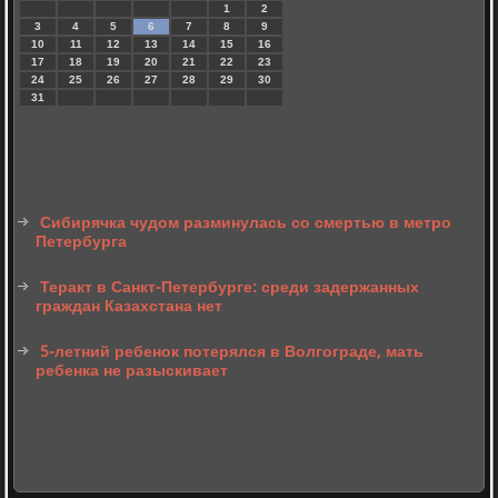
1
2
3
4
5
6
7
8
9
10
11
12
13
14
15
16
17
18
19
20
21
22
23
24
25
26
27
28
29
30
31
Сибирячка чудом разминулась со смертью в метро
Петербурга
Теракт в Санкт-Петербурге: среди задержанных
граждан Казахстана нет
5-летний ребенок потерялся в Волгограде, мать
ребенка не разыскивает