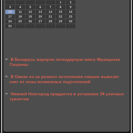
1
2
3
4
5
6
7
8
9
10
11
12
13
14
15
16
17
18
19
20
21
22
23
24
25
26
27
28
29
30
31
В Беларусь вернули легендарную книгу Франциска
Скорины
В Омске из-за резкого потепления спешно вывозят
снег из зоны возможных подтоплений
Нижний Новгород нуждается в установке 34 уличных
туалетов