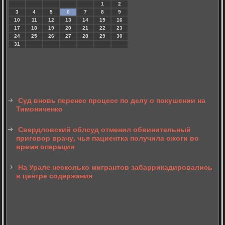
1
2
3
4
5
6
7
8
9
10
11
12
13
14
15
16
17
18
19
20
21
22
23
24
25
26
27
28
29
30
31
Суд вновь перенес процесс по делу о покушении на
Тимониченко
Свердловский облсуд отменил обвинительный
приговор врачу, чья пациентка получила ожоги во
время операции
На Урале несколько мигрантов забаррикадировались
в центре содержания