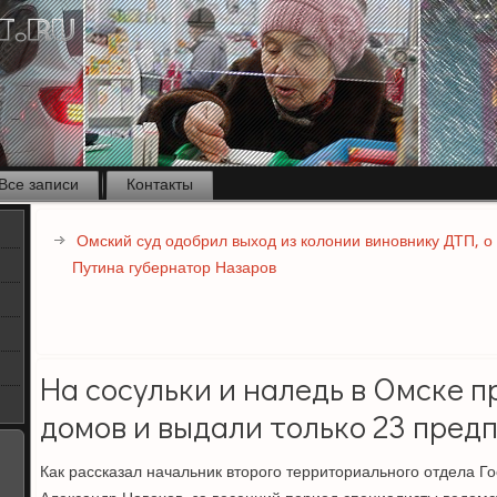
Все записи
Контакты
Омский суд одобрил выход из колонии виновнику ДТП, о
Путина губернатор Назаров
На сосульки и наледь в Омске 
домов и выдали только 23 пред
Как рассказал начальник второго территориального отдела 