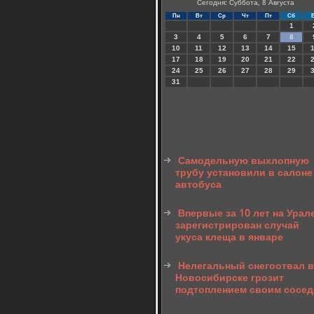
Сегодня: Суббота, 8 Августа
Пн
Вт
Ср
Чт
Пт
Сб
1
3
4
5
6
7
8
10
11
12
13
14
15
17
18
19
20
21
22
24
25
26
27
28
29
31
Самодельную выхлопную
трубу установили в салоне
автобуса
Впервые за 10 лет на Урал
зарегистрирован случай
укуса клеща в январе
Нелегальный снегоотвал в
Новосибирске грозит
подтоплением своим сосе