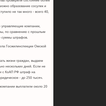
тва проверили состояние более
зможно образование сосулек и
тупило не так много - всего 40,
ще управляющие компании,
оны, по сравнению с прошлым
ие суммы штрафов.
дела Госжилинспекции Омской
жать жизни граждан, выдаем
ьно нескольких дней. Если не
ии с КоАП РФ штраф на
ридическое - до 250 тысяч.
 компании выплатили около 20