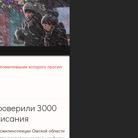
 помиловании которого просил
проверили 3000
писания
Госжилинспекции Омской области