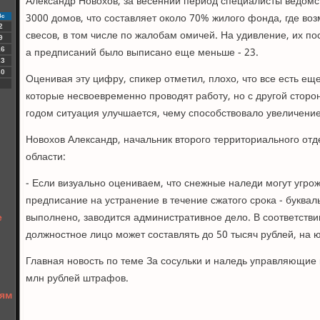
Александр Новохов, за весенний период специалисты ведомс
3000 домов, что составляет около 70% жилого фонда, где во
Вс
2
свесов, в том числе по жалобам омичей. На удивление, их пос
9
а предписаний было выписано еще меньше - 23.
16
23
30
Оценивая эту цифру, спикер отметил, плохо, что все есть е
которые несвоевременно проводят работу, но с другой стор
годом ситуация улучшается, чему способствовало увеличен
Новохов Александр, начальник второго территориального от
области:
- Если визуально оцениваем, что снежные наледи могут угро
предписание на устранение в течение сжатого срока - буквал
е
выполнено, заводится административное дело. В соответств
должностное лицо может составлять до 50 тысяч рублей, на ю
Главная новость по теме За сосульки и наледь управляющие
млн рублей штрафов.
дям