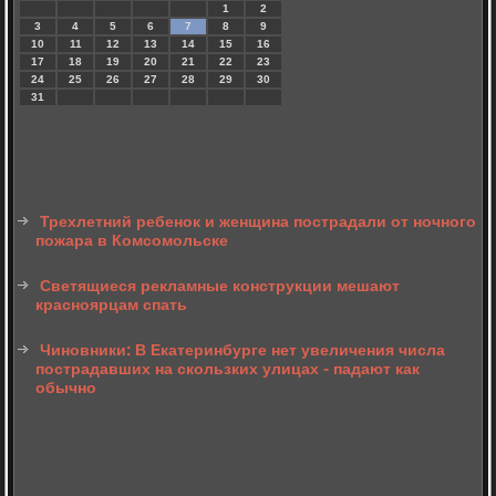
1
2
3
4
5
6
7
8
9
10
11
12
13
14
15
16
17
18
19
20
21
22
23
24
25
26
27
28
29
30
31
Трехлетний ребенок и женщина пострадали от ночного
пожара в Комсомольске
Светящиеся рекламные конструкции мешают
красноярцам спать
Чиновники: В Екатеринбурге нет увеличения числа
пострадавших на скользких улицах - падают как
обычно