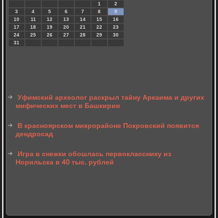
1
2
3
4
5
6
7
8
9
10
11
12
13
14
15
16
17
18
19
20
21
22
23
24
25
26
27
28
29
30
31
Уфимский археолог раскрыл тайну Аркаима и других
мифических мест в Башкирии
В красноярском микрорайоне Покровский появится
дендросад
Игра в снежки обошлась первокласснику из
Норильска в 40 тыс. рублей