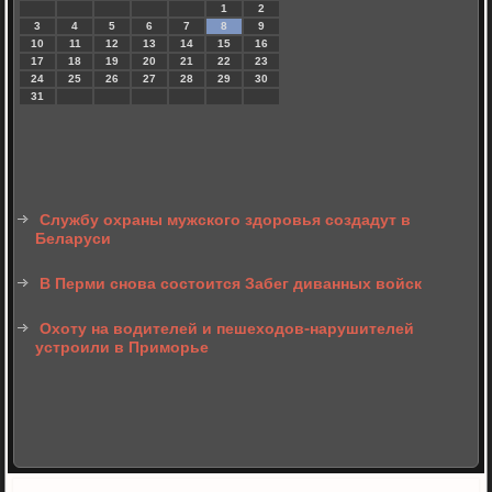
1
2
3
4
5
6
7
8
9
10
11
12
13
14
15
16
17
18
19
20
21
22
23
24
25
26
27
28
29
30
31
Службу охраны мужского здоровья создадут в
Беларуси
В Перми снова состоится Забег диванных войск
Охоту на водителей и пешеходов-нарушителей
устроили в Приморье