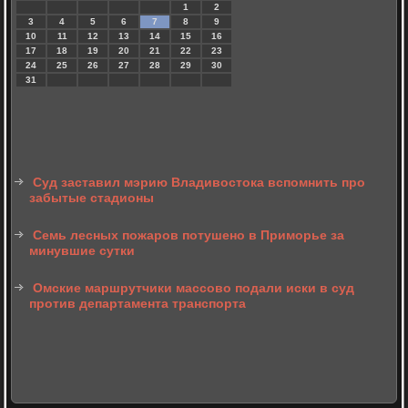
1
2
3
4
5
6
7
8
9
10
11
12
13
14
15
16
17
18
19
20
21
22
23
24
25
26
27
28
29
30
31
Суд заставил мэрию Владивостока вспомнить про
забытые стадионы
Семь лесных пожаров потушено в Приморье за
минувшие сутки
Омские маршрутчики массово подали иски в суд
против департамента транспорта