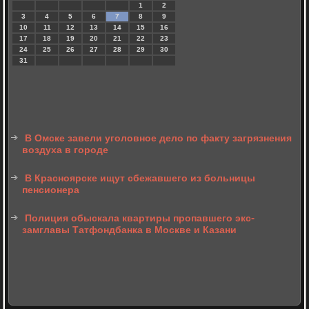
1
2
3
4
5
6
7
8
9
10
11
12
13
14
15
16
17
18
19
20
21
22
23
24
25
26
27
28
29
30
31
В Омске завели уголовное дело по факту загрязнения
воздуха в городе
В Красноярске ищут сбежавшего из больницы
пенсионера
Полиция обыскала квартиры пропавшего экс-
замглавы Татфондбанка в Москве и Казани