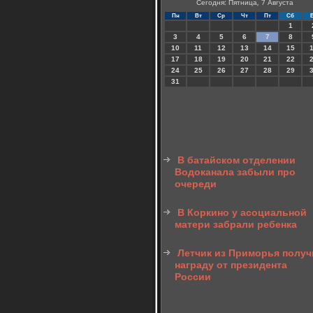
Сегодня: Пятница, 7 Августа
Пн
Вт
Ср
Чт
Пт
Сб
1
3
4
5
6
7
8
10
11
12
13
14
15
17
18
19
20
21
22
24
25
26
27
28
29
31
В батайском отделении
Водоканала забыли про
очереди
В Коркино у асоциальной
матери забрали ребенка
Летчик из Приморья получ
награду от президента
России