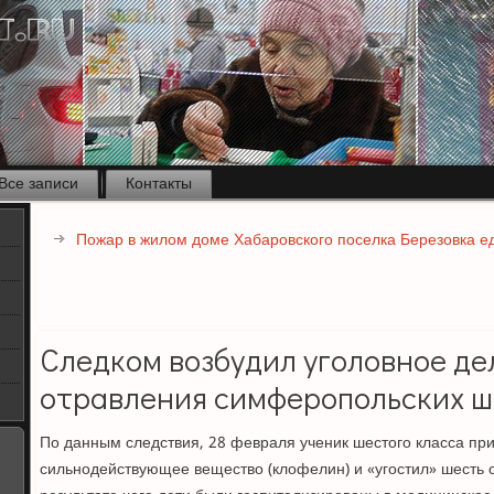
Все записи
Контакты
Пожар в жилом доме Хабаровского поселка Березовка ед
Следком возбудил уголовное де
отравления симферопольских ш
По данным следствия, 28 февраля ученик шестого класса при
сильнодействующее вещество (клофелин) и «угостил» шесть с