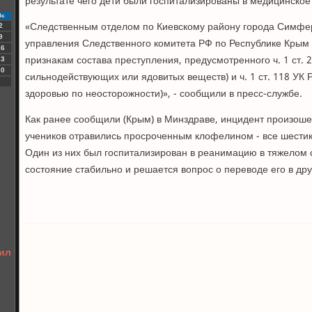
результате чего дети были госпитализированы в медицинское
Вс
«Следственным отделом по Киевскому району города Симфер
2
9
управления Следственного комитета РФ по Республике Крым 
16
признакам состава преступления, предусмотренного ч. 1 ст. 
23
30
сильнодействующих или ядовитых веществ) и ч. 1 ст. 118 УК 
здоровью по неосторожности)», - сообщили в пресс-службе.
Как ранее сообщили (Крым) в Минздраве, инцидент произош
учеников отравились просроченным клофелином - все шестикл
Один из них был госпитализирован в реанимацию в тяжелом с
состояние стабильно и решается вопрос о переводе его в дру
ил