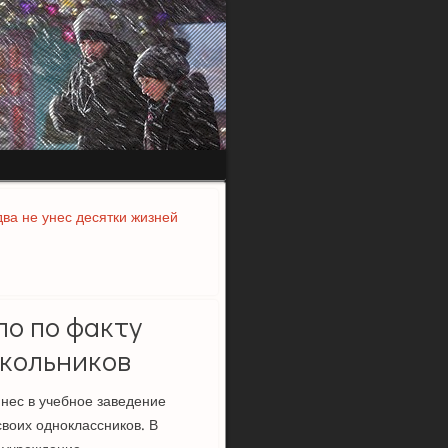
ва не унес десятки жизней
ло по факту
кольников
нес в учебное заведение
воих одноклассников. В