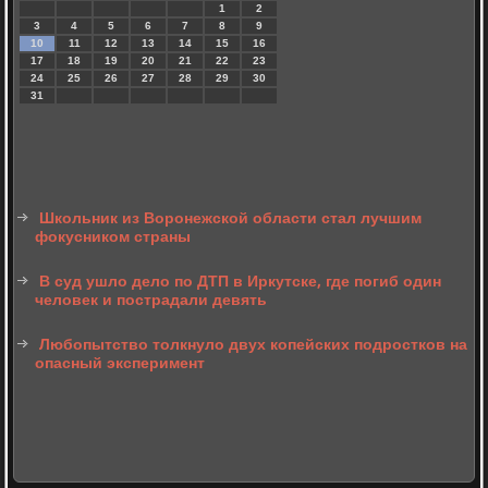
1
2
3
4
5
6
7
8
9
10
11
12
13
14
15
16
17
18
19
20
21
22
23
24
25
26
27
28
29
30
31
Школьник из Воронежской области стал лучшим
фокусником страны
В суд ушло дело по ДТП в Иркутске, где погиб один
человек и пострадали девять
Любопытство толкнуло двух копейских подростков на
опасный эксперимент