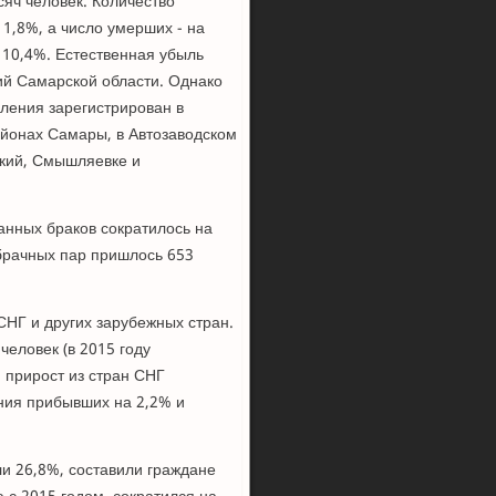
сяч человек. Количество
1,8%, а число умерших - на
 10,4%. Естественная убыль
ий Самарской области. Однако
еления зарегистрирован в
айонах Самары, в Автозаводском
нский, Смышляевке и
ванных браков сократилось на
 брачных пар пришлось 653
СНГ и других зарубежных стран.
человек (в 2015 году
 прирост из стран СНГ
ения прибывших на 2,2% и
и 26,8%, составили граждане