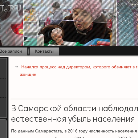
Все записи
Контакты
Начался процесс над директором, которого обвиняют в г
женщин
В Самарской области наблюдал
естественная убыль населения
По данным Самарастата, в 2016 году численность населения