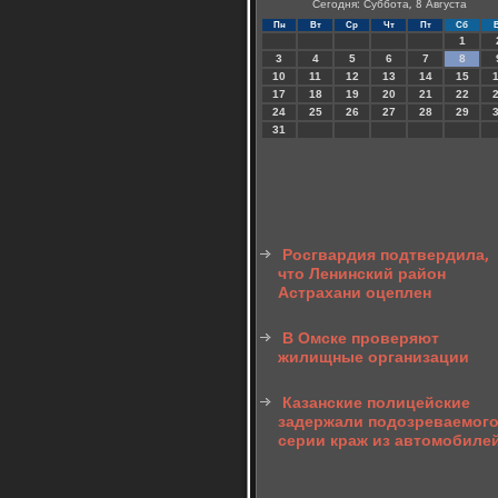
Сегодня: Суббота, 8 Августа
Пн
Вт
Ср
Чт
Пт
Сб
1
3
4
5
6
7
8
10
11
12
13
14
15
17
18
19
20
21
22
24
25
26
27
28
29
31
Росгвардия подтвердила,
что Ленинский район
Астрахани оцеплен
В Омске проверяют
жилищные организации
Казанские полицейские
задержали подозреваемого
серии краж из автомобиле