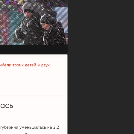
ибели троих детей и двух
ась
 губернии уменьшилась на 2,2