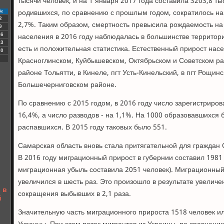
тысячи человек, и на 1 января 2017 года составила 3203,8 ты
родившихся, по сравнению с прошлым годом, сократилось на 
Вс
2
2,7%. Таким образом, смертность превысила рождаемость на
9
населения в 2016 году наблюдалась в большинстве территор
16
23
есть и положительная статистика. Естественный прирост нас
30
Красноглинском, Куйбышевском, Октябрьском и Советском р
районе Тольятти, в Кинеле, пгт Усть-Кинельский, в пгт Рощи
Большечерниговском районе.
По сравнению с 2015 годом, в 2016 году число зарегистриро
16,4%, а число разводов - на 1,1%. На 1000 образовавшихся
распавшихся. В 2015 году таковых было 551.
Самарская область вновь стала притягательной для граждан 
В 2016 году миграционный прирост в губернии составил 1981 
миграционная убыль составила 2051 человек). Миграционный
увеличился в шесть раз. Это произошло в результате увелич
 в
сокращения выбывших в 2,1 раза.
й
Значительную часть миграционного прироста 1518 человек ил