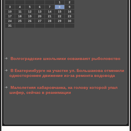
1
2
3
4
5
6
7
8
9
10
11
12
13
14
15
16
17
18
19
20
21
22
23
24
25
26
27
28
29
30
31
Волгоградские школьники осваивают рыболовство
В Екатеринбурге на участке ул. Большакова отменили
одностороннее движение из-за ремонта водовода
Малолетняя хабаровчанка, на голову которой упал
шифер, сейчас в реанимации