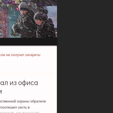
сли не получит сигареты
ал из офиса
м
мственной охраны обратили
поспешил сесть в