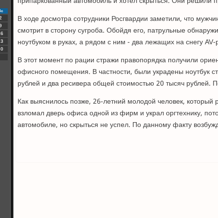
припаркованный автомобиль и хотел скрыться. Они решили п
Вс
В ходе досмотра сотрудники Росгвардии заметили, что мужчи
2
9
смотрит в сторону сугроба. Обойдя его, патрульные обнаруж
16
ноутбуком в руках, а рядом с ним - два лежащих на снегу AV-
23
30
В этот момент по рации стражи правопорядка получили ориен
офисного помещения. В частности, были украдены ноутбук с
рублей и два ресивера общей стоимостью 20 тысяч рублей. 
Как выяснилось позже, 26-летний молодой человек, который 
взломал дверь офиса одной из фирм и украл оргтехнику, пот
автомобиле, но скрыться не успел. По данному факту возбуж