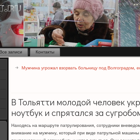
Все записи
Контакты
Мужчина угрожал взорвать больницу под Волгоградом, е
В Тольятти молодой человек укр
ноутбук и спрятался за сугробо
Находясь на маршруте патрулирования, сотрудники вневедо
внимание на мужчину, который при виде патрульной машины 