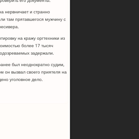
роверить его документы.
на нервничает и странно
или там прятавшегося мужчину с
ресивера.
тировку на кражу оргтехники из
тоимостью более 17 тысяч
Подозреваемых задержали.
ранее был неоднократно судим,
ом он вызвал своего приятеля на
дено уголовное дело.