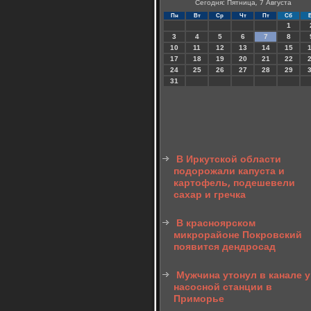
Сегодня: Пятница, 7 Августа
Пн
Вт
Ср
Чт
Пт
Сб
1
3
4
5
6
7
8
10
11
12
13
14
15
17
18
19
20
21
22
24
25
26
27
28
29
31
В Иркутской области
подорожали капуста и
картофель, подешевели
сахар и гречка
В красноярском
микрорайоне Покровский
появится дендросад
Мужчина утонул в канале у
насосной станции в
Приморье