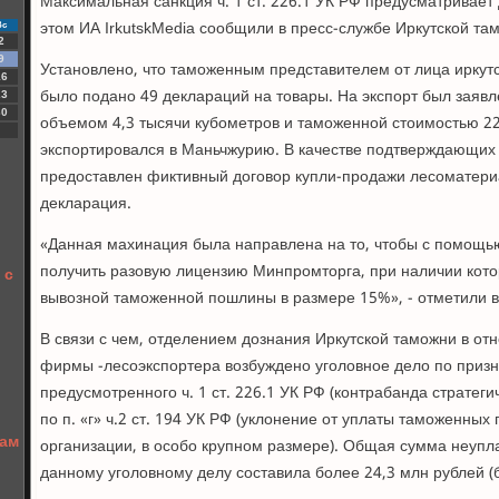
Максимальная санкция ч. 1 ст. 226.1 УК РФ предусматривает
этом ИА IrkutskMedia сообщили в пресс-службе Иркутской та
Вс
2
9
Установлено, что таможенным представителем от лица иркутс
16
было подано 49 деклараций на товары. На экспорт был заяв
23
30
объемом 4,3 тысячи кубометров и таможенной стоимостью 22
экспортировался в Маньчжурию. В качестве подтверждающих
предоставлен фиктивный договор купли-продажи лесоматери
декларация.
«Данная махинация была направлена на то, чтобы с помощь
получить разовую лицензию Минпромторга, при наличии котор
 с
вывозной таможенной пошлины в размере 15%», - отметили в
В связи с чем, отделением дознания Иркутской таможни в от
фирмы -лесоэкспортера возбуждено уголовное дело по призн
предусмотренного ч. 1 ст. 226.1 УК РФ (контрабанда стратеги
по п. «г» ч.2 ст. 194 УК РФ (уклонение от уплаты таможенных
рам
организации, в особо крупном размере). Общая сумма неуп
данному уголовному делу составила более 24,3 млн рублей (б