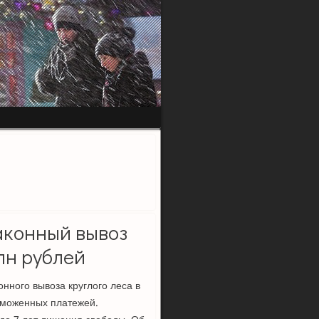
аконный вывоз
лн рублей
нного вывоза круглого леса в
аможенных платежей.