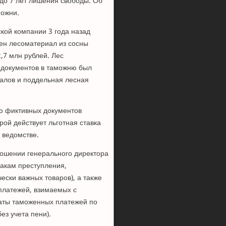
 до 7 лет лишения свободы. Об
можни.
кой компании 3 года назад
лен лесоматериал из сосны
,7 млн рублей. Лес
 документов в таможню был
алов и поддельная лесная
ю фиктивных документов
ой действует льготная ставка
 ведомстве.
ношении генерального директора
акам преступления,
чески важных товаров), а также
 платежей, взимаемых с
латы таможенных платежей по
ез учета пени).