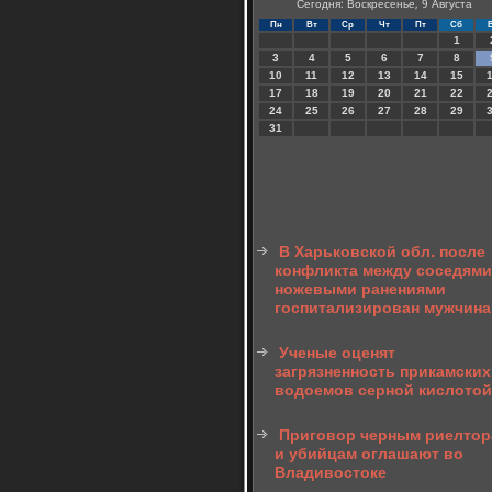
Сегодня: Воскресенье, 9 Августа
Пн
Вт
Ср
Чт
Пт
Сб
1
3
4
5
6
7
8
10
11
12
13
14
15
17
18
19
20
21
22
24
25
26
27
28
29
31
В Харьковской обл. после
конфликта между соседями
ножевыми ранениями
госпитализирован мужчина
Ученые оценят
загрязненность прикамских
водоемов серной кислотой
Приговор черным риелто
и убийцам оглашают во
Владивостоке